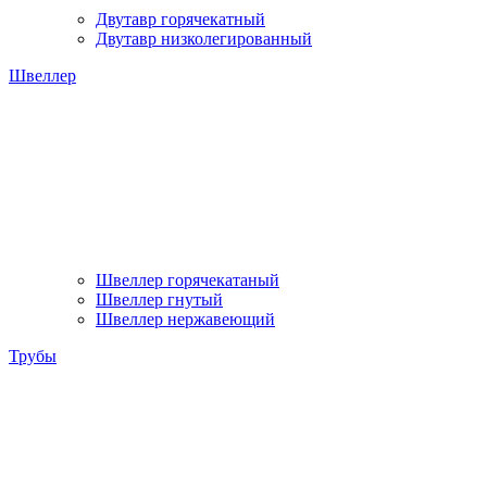
Двутавр горячекатный
Двутавр низколегированный
Швеллер
Швеллер горячекатаный
Швеллер гнутый
Швеллер нержавеющий
Трубы