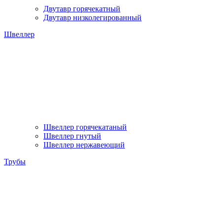
Двутавр горячекатный
Двутавр низколегированный
Швеллер
Швеллер горячекатаный
Швеллер гнутый
Швеллер нержавеющий
Трубы