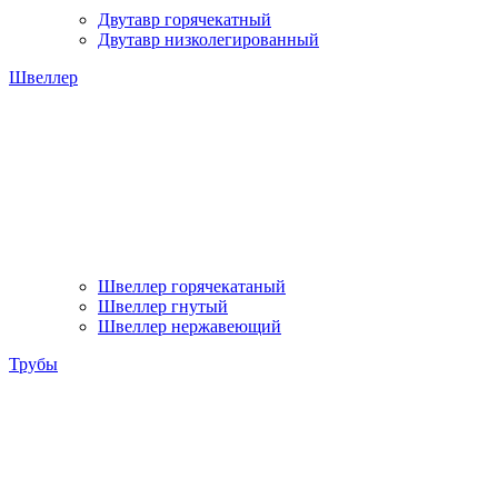
Двутавр горячекатный
Двутавр низколегированный
Швеллер
Швеллер горячекатаный
Швеллер гнутый
Швеллер нержавеющий
Трубы