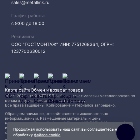
sales@metallmk.ru
График работы:
с 9:00 до 18:00
Реквизиты
ООО "ГОСТМОНТАЖ" ИНН: 7751268364, ОГРН:
1237700630012
Карта сайта
Обмен и возврат товара
2005−2026 год © МЕТАЛЛ-МК - интернет магазин металлопроката по
ценам от производителя, оптом и в розницу.
Все права защищены. Копирование материалов запрещено.
Обращаем внимание, что сайт является исключительно
информационным. Размещенные материалы и цены
не являются публичной офертой (Статья 437 (2) ГК РФ)
и могут быть
изменены без уведомления. Для уточнения наличия, характеристик и
Продолжая использовать наш сайт, вы соглашаетесь на
стоимости материалов обращайтесь в офисы продаж.
обработку
файлов cookie