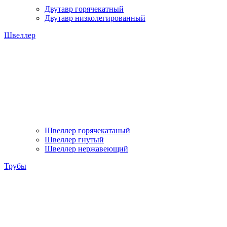
Двутавр горячекатный
Двутавр низколегированный
Швеллер
Швеллер горячекатаный
Швеллер гнутый
Швеллер нержавеющий
Трубы