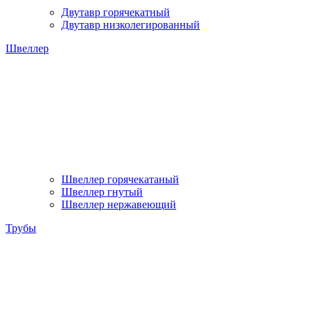
Двутавр горячекатный
Двутавр низколегированный
Швеллер
Швеллер горячекатаный
Швеллер гнутый
Швеллер нержавеющий
Трубы