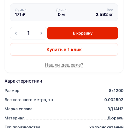
Сумма
Длина
Вес
171
₽
0
м
2.592
кг
В корзину
Купить в 1 клик
Нашли дешевле?
Характеристики
Размер
8х1200
Вес погонного метра, тн
0.002592
Марка сплава
ВД1АН2
Материал
Дюраль
Тип производства
холоднокатаный