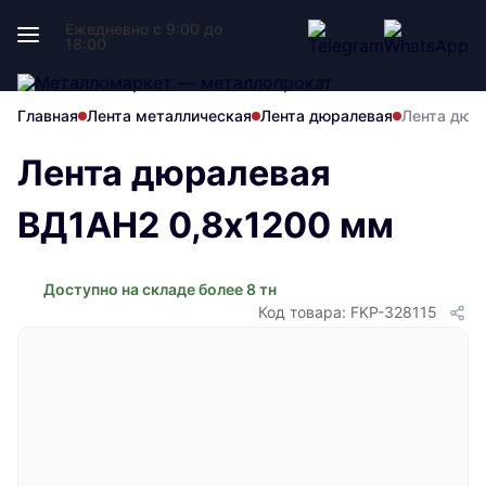
Ежедневно с 9:00 до
18:00
Главная
Лента металлическая
Лента дюралевая
Лента дюр
Лента дюралевая
ВД1АН2 0,8х1200 мм
Доступно на складе более 8 тн
Код товара: FKP-328115