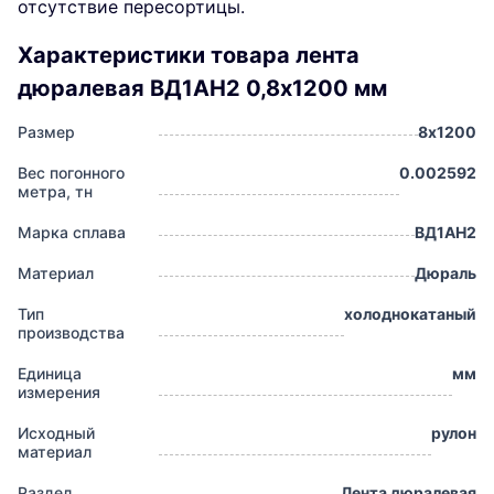
отсутствие пересортицы.
Характеристики товара лента
дюралевая ВД1АН2 0,8х1200 мм
Размер
8х1200
Вес погонного
0.002592
метра, тн
Марка сплава
ВД1АН2
Материал
Дюраль
Тип
холоднокатаный
производства
Единица
мм
измерения
Исходный
рулон
материал
Раздел
Лента дюралевая