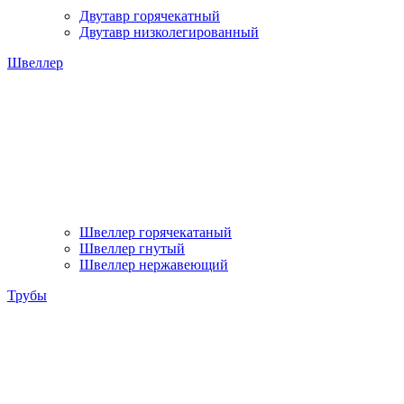
Двутавр горячекатный
Двутавр низколегированный
Швеллер
Швеллер горячекатаный
Швеллер гнутый
Швеллер нержавеющий
Трубы