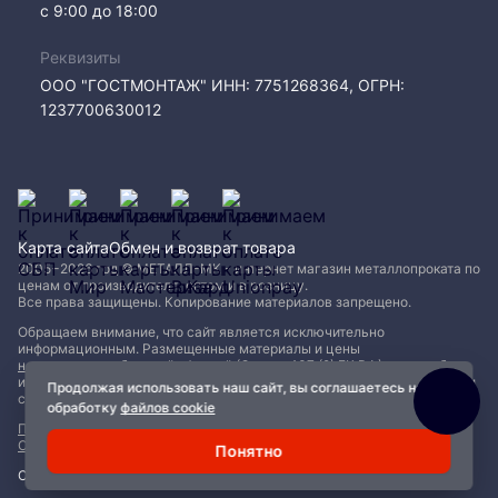
с 9:00 до 18:00
Реквизиты
ООО "ГОСТМОНТАЖ" ИНН: 7751268364, ОГРН:
1237700630012
Карта сайта
Обмен и возврат товара
2005−2026 год © МЕТАЛЛ-МК - интернет магазин металлопроката по
ценам от производителя, оптом и в розницу.
Все права защищены. Копирование материалов запрещено.
Обращаем внимание, что сайт является исключительно
информационным. Размещенные материалы и цены
не являются публичной офертой (Статья 437 (2) ГК РФ)
и могут быть
изменены без уведомления. Для уточнения наличия, характеристик и
Продолжая использовать наш сайт, вы соглашаетесь на
стоимости материалов обращайтесь в офисы продаж.
обработку
файлов cookie
Политика конфиденциальности
|
Пользовательское соглашение
|
Обработка файлов Cookie
Понятно
Сделано с ❤️