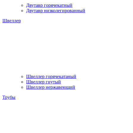
Двутавр горячекатный
Двутавр низколегированный
Швеллер
Швеллер горячекатаный
Швеллер гнутый
Швеллер нержавеющий
Трубы