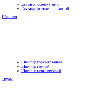
Двутавр горячекатный
Двутавр низколегированный
Швеллер
Швеллер горячекатаный
Швеллер гнутый
Швеллер нержавеющий
Трубы