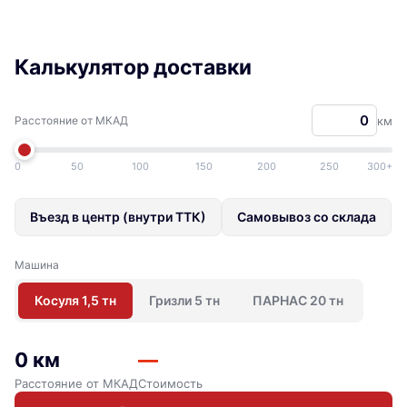
Калькулятор доставки
Расстояние от МКАД
км
0
50
100
150
200
250
300+
Въезд в центр (внутри ТТК)
Самовывоз со склада
Машина
Косуля 1,5 тн
Гризли 5 тн
ПАРНАС 20 тн
0 км
—
Расстояние от МКАД
Стоимость