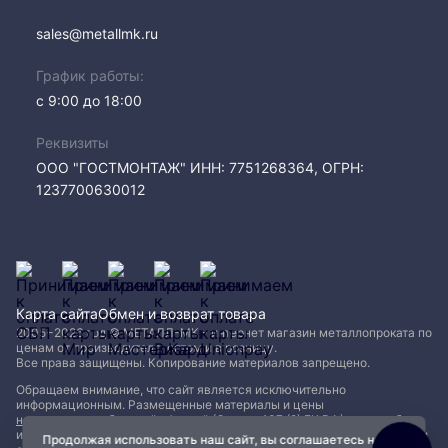
sales@metallmk.ru
График работы:
с 9:00 до 18:00
Реквизиты
ООО "ГОСТМОНТАЖ" ИНН: 7751268364, ОГРН:
1237700630012
Карта сайта
Обмен и возврат товара
2005−2026 год © МЕТАЛЛ-МК - интернет магазин металлопроката по
ценам от производителя, оптом и в розницу.
Все права защищены. Копирование материалов запрещено.
Обращаем внимание, что сайт является исключительно
информационным. Размещенные материалы и цены
не являются публичной офертой (Статья 437 (2) ГК РФ)
и могут быть
изменены без уведомления. Для уточнения наличия, характеристик и
Продолжая использовать наш сайт, вы соглашаетесь на