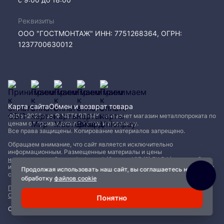
Реквизиты
ООО "ГОСТМОНТАЖ" ИНН: 7751268364, ОГРН:
1237700630012
Карта сайта
Обмен и возврат товара
2005−2026 год © МЕТАЛЛ-МК - интернет магазин металлопроката по
ценам от производителя, оптом и в розницу.
Все права защищены. Копирование материалов запрещено.
Обращаем внимание, что сайт является исключительно
информационным. Размещенные материалы и цены
не являются публичной офертой (Статья 437 (2) ГК РФ)
и могут быть
изменены без уведомления. Для уточнения наличия, характеристик и
Продолжая использовать наш сайт, вы соглашаетесь на
стоимости материалов обращайтесь в офисы продаж.
обработку
файлов cookie
Политика конфиденциальности
|
Пользовательское соглашение
|
Обработка файлов Cookie
Понятно
Сделано с ❤️