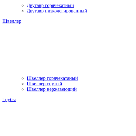
Двутавр горячекатный
Двутавр низколегированный
Швеллер
Швеллер горячекатаный
Швеллер гнутый
Швеллер нержавеющий
Трубы