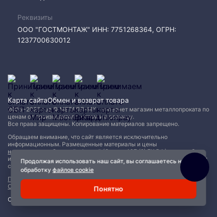
Реквизиты
ООО "ГОСТМОНТАЖ" ИНН: 7751268364, ОГРН:
1237700630012
Карта сайта
Обмен и возврат товара
2005−2026 год © МЕТАЛЛ-МК - интернет магазин металлопроката по
ценам от производителя, оптом и в розницу.
Все права защищены. Копирование материалов запрещено.
Обращаем внимание, что сайт является исключительно
информационным. Размещенные материалы и цены
не являются публичной офертой (Статья 437 (2) ГК РФ)
и могут быть
изменены без уведомления. Для уточнения наличия, характеристик и
Продолжая использовать наш сайт, вы соглашаетесь на
стоимости материалов обращайтесь в офисы продаж.
обработку
файлов cookie
Политика конфиденциальности
|
Пользовательское соглашение
|
Обработка файлов Cookie
Понятно
Сделано с ❤️