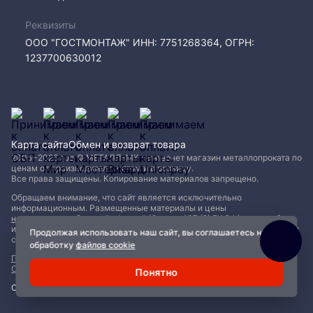
Реквизиты
ООО "ГОСТМОНТАЖ" ИНН: 7751268364, ОГРН:
1237700630012
Карта сайта
Обмен и возврат товара
2005−2026 год © МЕТАЛЛ-МК - интернет магазин металлопроката по
ценам от производителя, оптом и в розницу.
Все права защищены. Копирование материалов запрещено.
Обращаем внимание, что сайт является исключительно
информационным. Размещенные материалы и цены
не являются публичной офертой (Статья 437 (2) ГК РФ)
и могут быть
изменены без уведомления. Для уточнения наличия, характеристик и
Продолжая использовать наш сайт, вы соглашаетесь на
стоимости материалов обращайтесь в офисы продаж.
обработку
файлов cookie
Политика конфиденциальности
|
Пользовательское соглашение
|
Обработка файлов Cookie
Понятно
Сделано с ❤️