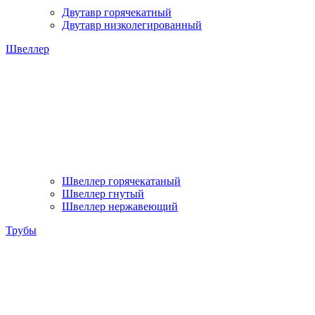
Двутавр горячекатный
Двутавр низколегированный
Швеллер
Швеллер горячекатаный
Швеллер гнутый
Швеллер нержавеющий
Трубы