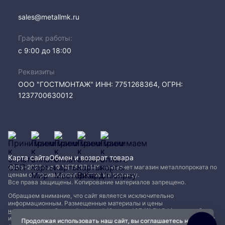
sales@metallmk.ru
График работы:
с 9:00 до 18:00
Реквизиты
ООО "ГОСТМОНТАЖ" ИНН: 7751268364, ОГРН:
1237700630012
Карта сайта
Обмен и возврат товара
2005−2026 год © МЕТАЛЛ-МК - интернет магазин металлопроката по
ценам от производителя, оптом и в розницу.
Все права защищены. Копирование материалов запрещено.
Обращаем внимание, что сайт является исключительно
информационным. Размещенные материалы и цены
не являются публичной офертой (Статья 437 (2) ГК РФ)
и могут быть
изменены без уведомления. Для уточнения наличия, характеристик и
Продолжая использовать наш сайт, вы соглашаетесь на