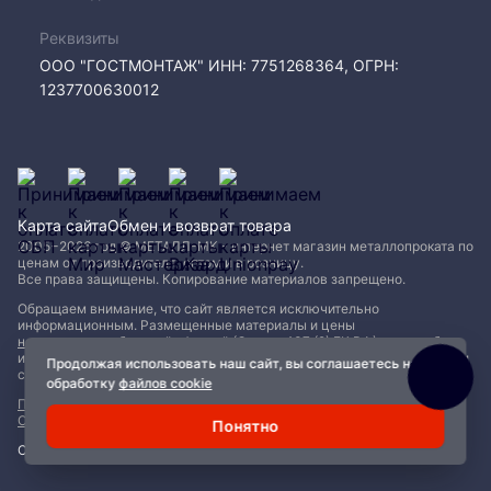
Реквизиты
ООО "ГОСТМОНТАЖ" ИНН: 7751268364, ОГРН:
1237700630012
Карта сайта
Обмен и возврат товара
2005−2026 год © МЕТАЛЛ-МК - интернет магазин металлопроката по
ценам от производителя, оптом и в розницу.
Все права защищены. Копирование материалов запрещено.
Обращаем внимание, что сайт является исключительно
информационным. Размещенные материалы и цены
не являются публичной офертой (Статья 437 (2) ГК РФ)
и могут быть
изменены без уведомления. Для уточнения наличия, характеристик и
Продолжая использовать наш сайт, вы соглашаетесь на
стоимости материалов обращайтесь в офисы продаж.
обработку
файлов cookie
Политика конфиденциальности
|
Пользовательское соглашение
|
Обработка файлов Cookie
Понятно
Сделано с ❤️