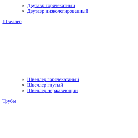
Двутавр горячекатный
Двутавр низколегированный
Швеллер
Швеллер горячекатаный
Швеллер гнутый
Швеллер нержавеющий
Трубы