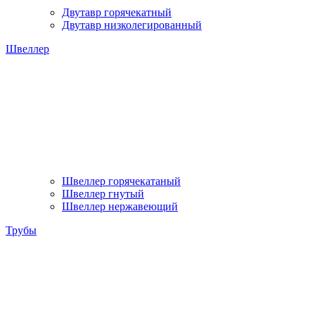
Двутавр горячекатный
Двутавр низколегированный
Швеллер
Швеллер горячекатаный
Швеллер гнутый
Швеллер нержавеющий
Трубы