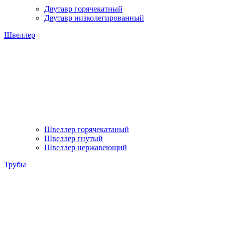
Двутавр горячекатный
Двутавр низколегированный
Швеллер
Швеллер горячекатаный
Швеллер гнутый
Швеллер нержавеющий
Трубы