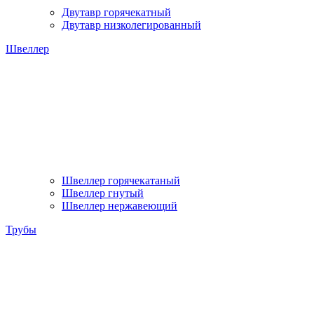
Двутавр горячекатный
Двутавр низколегированный
Швеллер
Швеллер горячекатаный
Швеллер гнутый
Швеллер нержавеющий
Трубы