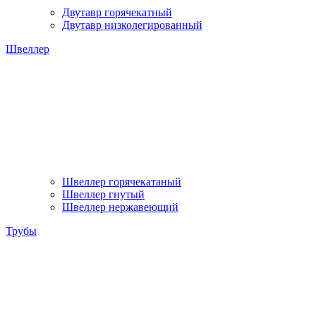
Двутавр горячекатный
Двутавр низколегированный
Швеллер
Швеллер горячекатаный
Швеллер гнутый
Швеллер нержавеющий
Трубы