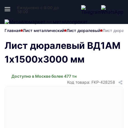
Ежедневно с 9:00 до
18:00
Главная
Лист металлический
Лист дюралевый
Лист дюрал
Лист дюралевый ВД1АМ
1х1500х3000 мм
Доступно в Москве более 477 тн
Код товара: FKP-428258