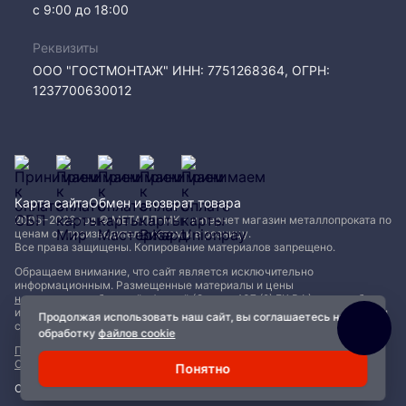
с 9:00 до 18:00
Реквизиты
ООО "ГОСТМОНТАЖ" ИНН: 7751268364, ОГРН:
1237700630012
Карта сайта
Обмен и возврат товара
2005−2026 год © МЕТАЛЛ-МК - интернет магазин металлопроката по
ценам от производителя, оптом и в розницу.
Все права защищены. Копирование материалов запрещено.
Обращаем внимание, что сайт является исключительно
информационным. Размещенные материалы и цены
не являются публичной офертой (Статья 437 (2) ГК РФ)
и могут быть
изменены без уведомления. Для уточнения наличия, характеристик и
Продолжая использовать наш сайт, вы соглашаетесь на
стоимости материалов обращайтесь в офисы продаж.
обработку
файлов cookie
Политика конфиденциальности
|
Пользовательское соглашение
|
Обработка файлов Cookie
Понятно
Сделано с ❤️