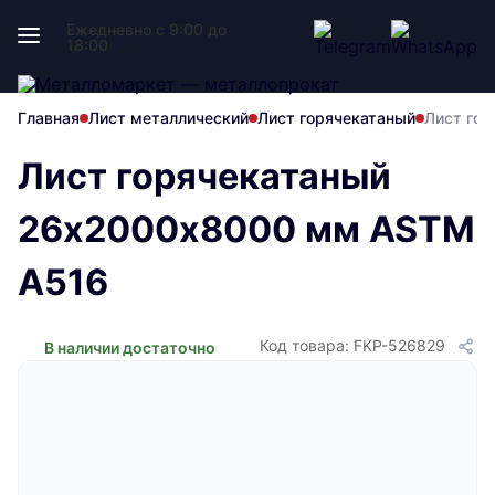
Ежедневно с 9:00 до
18:00
Главная
Лист металлический
Лист горячекатаный
Лист го
Лист горячекатаный
26х2000х8000 мм ASTM
A516
Код товара: FKP-526829
В наличии достаточно