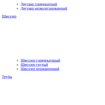
Двутавр горячекатный
Двутавр низколегированный
Швеллер
Швеллер горячекатаный
Швеллер гнутый
Швеллер нержавеющий
Трубы