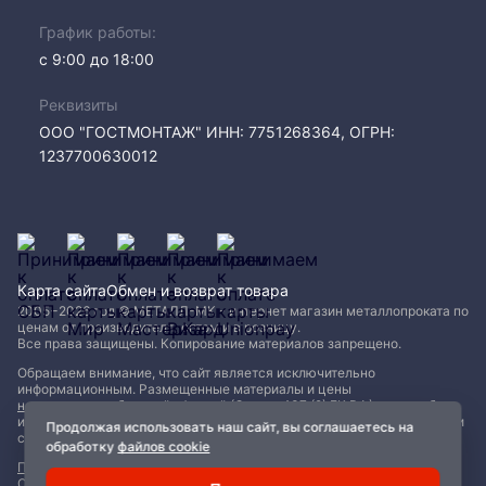
График работы:
с 9:00 до 18:00
Реквизиты
ООО "ГОСТМОНТАЖ" ИНН: 7751268364, ОГРН:
1237700630012
Карта сайта
Обмен и возврат товара
2005−2026 год © МЕТАЛЛ-МК - интернет магазин металлопроката по
ценам от производителя, оптом и в розницу.
Все права защищены. Копирование материалов запрещено.
Обращаем внимание, что сайт является исключительно
информационным. Размещенные материалы и цены
не являются публичной офертой (Статья 437 (2) ГК РФ)
и могут быть
изменены без уведомления. Для уточнения наличия, характеристик и
Продолжая использовать наш сайт, вы соглашаетесь на
стоимости материалов обращайтесь в офисы продаж.
обработку
файлов cookie
Политика конфиденциальности
|
Пользовательское соглашение
|
Обработка файлов Cookie