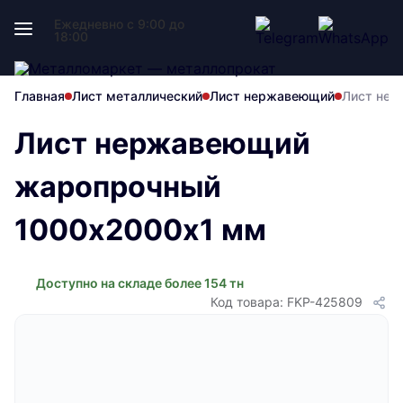
Ежедневно с 9:00 до
18:00
Главная
Лист металлический
Лист нержавеющий
Лист нер
Лист нержавеющий
жаропрочный
1000х2000х1 мм
Доступно на складе более 154 тн
Код товара: FKP-425809