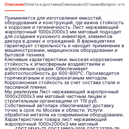
Описание
Оплата и доставка
Самовывоз
Отзывы
Вопрос-отве
Применяется для изготовления емкостей,
оборудования и конструкций, где важна стойкость
к коррозии и гигиеничность. Лист нержавеющий
жаропрочный 1000х2000х3 мм матовый подходит
для создания кухонного инвентаря, элементов
декора в домах и ограждений. В фармацевтике
гарантирует стерильность и находит применение в
машиностроении, медицинском оборудовании и
бытовой технике.
Ключевые характеристики: высокая коррозионная
стойкость к атмосферным воздействиям и
агрессивным средам. Обеспечивает
работоспособность до 600-800°C. Производится
горячекатаным и холоднокатаным методом.
Коррозионная стойкость за счет состава стали и
пассивной пленки.
Мы реализуем Лист нержавеющий жаропрочный
1000х2000х3 мм матовый частным лицам и
строительным организациям от 119 руб.
Собственный автопарк обеспечивает доставку
точно в срок по Москве и области. Услуги
обработки металла на современном оборудовании.
Характеристики товара лист нержавеющий
жаропрочный 1000х2000х3 мм матовый
ГОСТ 18143-72, ГОСТ 19903-2015, ГОСТ 23705-79,