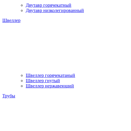
Двутавр горячекатный
Двутавр низколегированный
Швеллер
Швеллер горячекатаный
Швеллер гнутый
Швеллер нержавеющий
Трубы