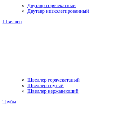
Двутавр горячекатный
Двутавр низколегированный
Швеллер
Швеллер горячекатаный
Швеллер гнутый
Швеллер нержавеющий
Трубы