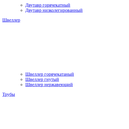
Двутавр горячекатный
Двутавр низколегированный
Швеллер
Швеллер горячекатаный
Швеллер гнутый
Швеллер нержавеющий
Трубы