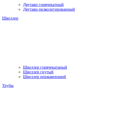
Двутавр горячекатный
Двутавр низколегированный
Швеллер
Швеллер горячекатаный
Швеллер гнутый
Швеллер нержавеющий
Трубы