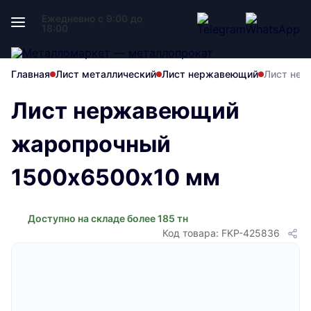
Ежедневно с 9:00 до
18:00
Главная
Лист металлический
Лист нержавеющий
Лист нер
Лист нержавеющий
жаропрочный
1500х6500х10 мм
Доступно на складе более 185 тн
Код товара: FKP-425836