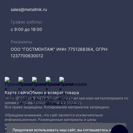
sales@metallmk.ru
График работы:
с 9:00 до 18:00
Реквизиты
ООО "ГОСТМОНТАЖ" ИНН: 7751268364, ОГРН:
1237700630012
Карта сайта
Обмен и возврат товара
2005−2026 год © МЕТАЛЛ-МК - интернет магазин металлопроката по
ценам от производителя, оптом и в розницу.
Все права защищены. Копирование материалов запрещено.
Обращаем внимание, что сайт является исключительно
информационным. Размещенные материалы и цены
не являются публичной офертой (Статья 437 (2) ГК РФ)
и могут быть
изменены без уведомления. Для уточнения наличия, характеристик и
Продолжая использовать наш сайт, вы соглашаетесь на
стоимости материалов обращайтесь в офисы продаж.