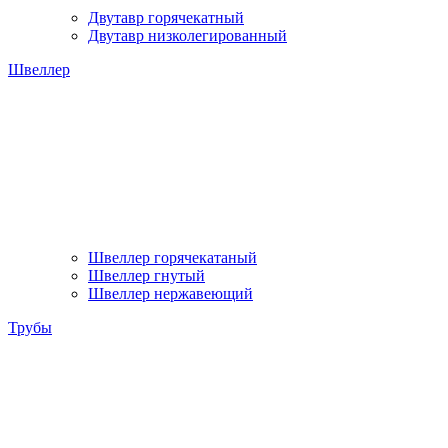
Двутавр горячекатный
Двутавр низколегированный
Швеллер
Швеллер горячекатаный
Швеллер гнутый
Швеллер нержавеющий
Трубы