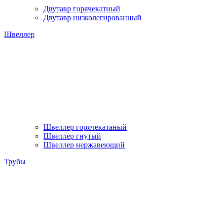
Двутавр горячекатный
Двутавр низколегированный
Швеллер
Швеллер горячекатаный
Швеллер гнутый
Швеллер нержавеющий
Трубы