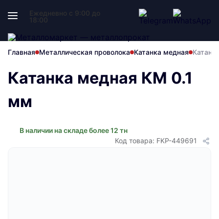
Ежедневно с 9:00 до
18:00
Главная
Металлическая проволока
Катанка медная
Катанк
Катанка медная КМ 0.1
мм
В наличии на складе более 12 тн
Код товара: FKP-449691