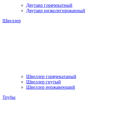
Двутавр горячекатный
Двутавр низколегированный
Швеллер
Швеллер горячекатаный
Швеллер гнутый
Швеллер нержавеющий
Трубы