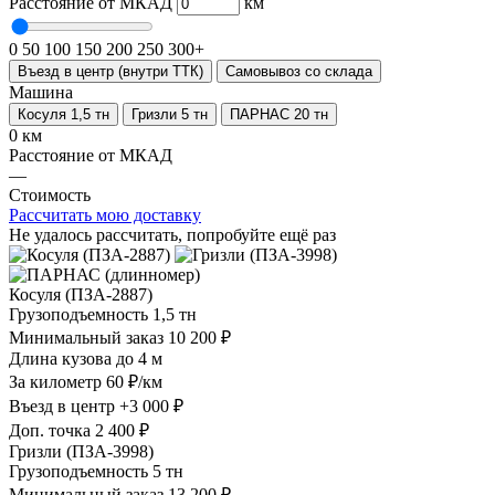
Расстояние от МКАД
км
0
50
100
150
200
250
300+
Въезд в центр (внутри ТТК)
Самовывоз со склада
Машина
Косуля 1,5 тн
Гризли 5 тн
ПАРНАС 20 тн
0 км
Расстояние от МКАД
—
Стоимость
Рассчитать мою доставку
Не удалось рассчитать, попробуйте ещё раз
Косуля (ПЗА-2887)
Грузоподъемность
1,5 тн
Минимальный заказ
10 200 ₽
Длина кузова
до 4 м
За километр
60 ₽/км
Въезд в центр
+3 000 ₽
Доп. точка
2 400 ₽
Гризли (ПЗА-3998)
Грузоподъемность
5 тн
Минимальный заказ
13 200 ₽