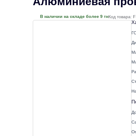
Алюминиевая пров
В наличии на складе более 9 тн
Код товара: 
Х
Г
Д
М
М
Р
Ст
Н
П
До
С
О