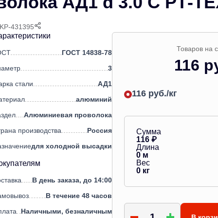
олока АД1 d 3.0 С РТ-
FKP-431395
арактеристики
Товаров на 
ОСТ
ГОСТ 14838-78
116 р
иаметр
3
арка стали
АД1
116 руб./кг
атериал
алюминий
аздел
Алюминиевая проволока
рана производства
Россия
Сумма
116
₽
азначение
для холодной высадки
Длина
0
м
Вес
окупателям
0
кг
ставка
В день заказа, до 14:00
амовывоз
В течение 48 часов
плата
Наличными, безналичным
В корз