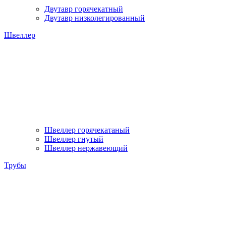
Двутавр горячекатный
Двутавр низколегированный
Швеллер
Швеллер горячекатаный
Швеллер гнутый
Швеллер нержавеющий
Трубы