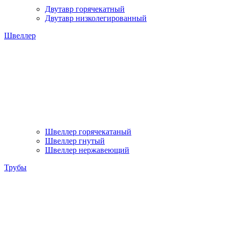
Двутавр горячекатный
Двутавр низколегированный
Швеллер
Швеллер горячекатаный
Швеллер гнутый
Швеллер нержавеющий
Трубы