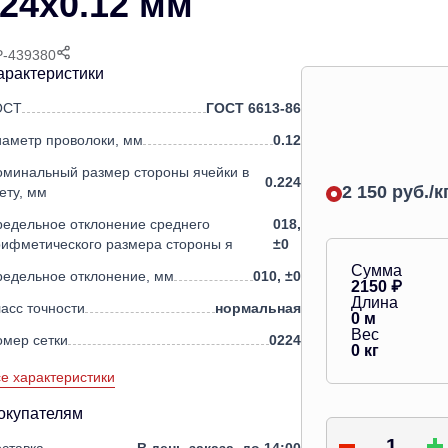
224х0.12 мм
P-439380
арактеристики
ОСТ
ГОСТ 6613-86
иаметр проволоки, мм
0.12
оминальный размер стороны ячейки в
0.224
2 150 руб./к
ету, мм
едельное отклонение среднего
018,
рифметического размера стороны я
±0
Сумма
редельное отклонение, мм
010, ±0
2150
₽
Длина
асс точности
нормальная
0
м
Вес
омер сетки
0224
0
кг
е характеристики
окупателям