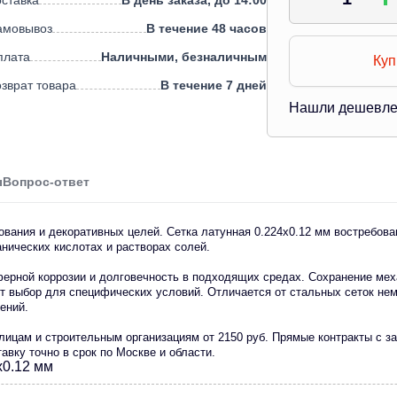
ставка
В день заказа, до 14:00
амовывоз
В течение 48 часов
плата
Наличными, безналичным
Куп
зврат товара
В течение 7 дней
Нашли дешевл
ы
Вопрос-ответ
вания и декоративных целей. Сетка латунная 0.224х0.12 мм востребова
анических кислотах и растворах солей.
ферной коррозии и долговечность в подходящих средах. Сохранение мех
 выбор для специфических условий. Отличается от стальных сеток нем
ений.
лицам и строительным организациям от 2150 руб. Прямые контракты с 
авку точно в срок по Москве и области.
х0.12 мм