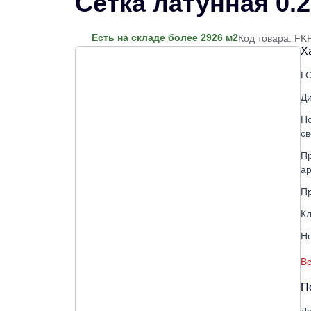
Сетка латунная 0.
Есть на складе более 2926 м2
Код товара: FK
Х
Г
Д
Н
св
Пр
а
П
Кл
Н
Вс
П