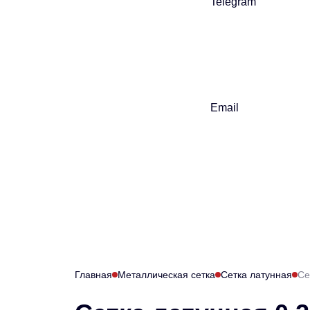
Telegram
Email
Главная
Металлическая сетка
Сетка латунная
Се