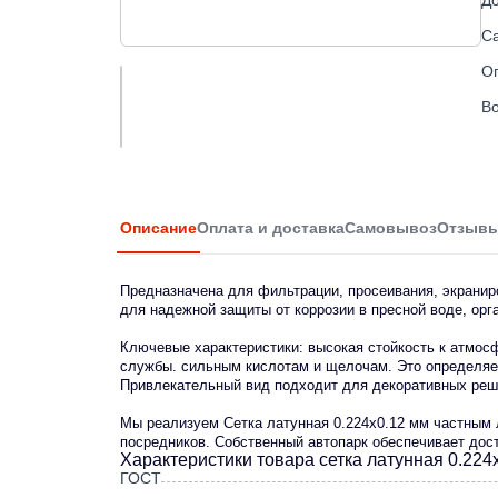
До
С
О
Во
Описание
Оплата и доставка
Самовывоз
Отзыв
Предназначена для фильтрации, просеивания, экраниро
для надежной защиты от коррозии в пресной воде, орг
Ключевые характеристики: высокая стойкость к атмос
службы. сильным кислотам и щелочам. Это определяет
Привлекательный вид подходит для декоративных реш
Мы реализуем Сетка латунная 0.224х0.12 мм частным 
посредников. Собственный автопарк обеспечивает дост
Характеристики товара сетка латунная 0.224
ГОСТ