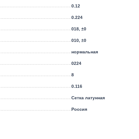
0.12
0.224
018, ±0
010, ±0
нормальная
0224
8
0.116
Сетка латунная
Россия