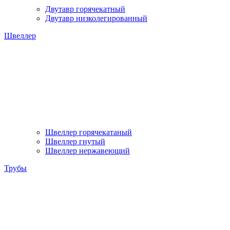
Двутавр горячекатный
Двутавр низколегированный
Швеллер
Швеллер горячекатаный
Швеллер гнутый
Швеллер нержавеющий
Трубы