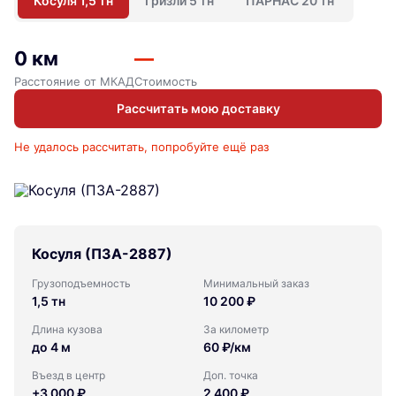
Косуля 1,5 тн
Гризли 5 тн
ПАРНАС 20 тн
0 км
—
Расстояние от МКАД
Стоимость
Рассчитать мою доставку
Не удалось рассчитать, попробуйте ещё раз
Косуля (ПЗА-2887)
Грузоподъемность
Минимальный заказ
1,5 тн
10 200 ₽
Длина кузова
За километр
до 4 м
60 ₽/км
Въезд в центр
Доп. точка
+3 000 ₽
2 400 ₽