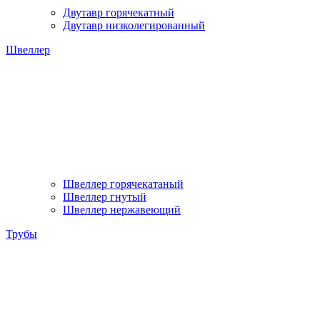
Двутавр горячекатный
Двутавр низколегированный
Швеллер
Швеллер горячекатаный
Швеллер гнутый
Швеллер нержавеющий
Трубы