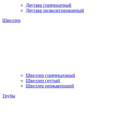
Двутавр горячекатный
Двутавр низколегированный
Швеллер
Швеллер горячекатаный
Швеллер гнутый
Швеллер нержавеющий
Трубы