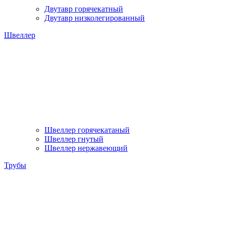
Двутавр горячекатный
Двутавр низколегированный
Швеллер
Швеллер горячекатаный
Швеллер гнутый
Швеллер нержавеющий
Трубы